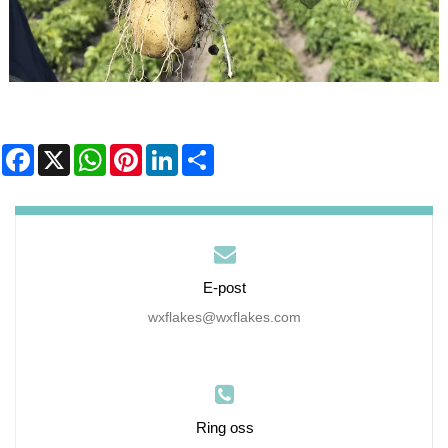
Facebook
X
WhatsApp
Pinterest
LinkedIn
Share
E-post
wxflakes@wxflakes.com
Ring oss